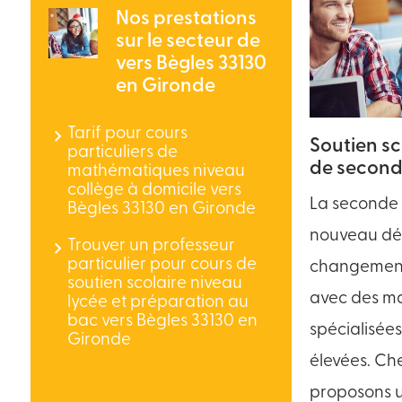
Nos prestations
sur le secteur de
vers Bègles 33130
en Gironde
Tarif pour cours
Soutien sc
particuliers de
de secon
mathématiques niveau
collège à domicile vers
La seconde a
Bègles 33130 en Gironde
nouveau dé
Trouver un professeur
particulier pour cours de
changement 
soutien scolaire niveau
avec des ma
lycée et préparation au
bac vers Bègles 33130 en
spécialisées
Gironde
élevées. Ch
proposons u