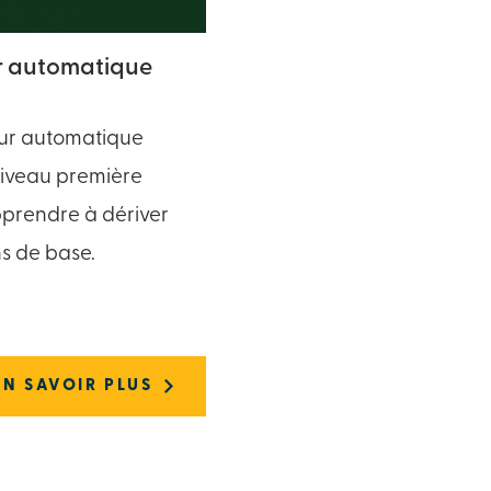
r automatique
ur automatique
veau première
prendre à dériver
ns de base.
EN SAVOIR PLUS