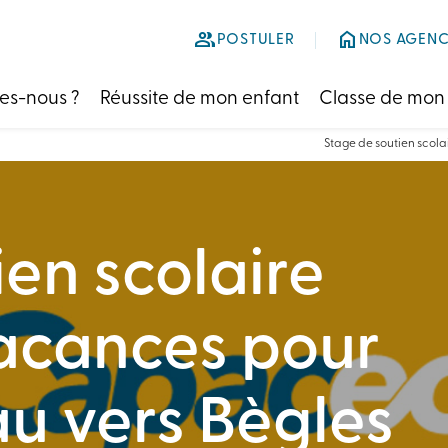
group
home
POSTULER
NOS AGENC
es-nous ?
Réussite de mon enfant
Classe de mon
Stage de soutien scola
en scolaire
acances pour
au vers Bègles