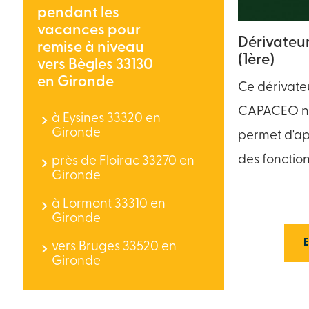
pendant les
vacances pour
Dérivateu
remise à niveau
(1ère)
vers Bègles 33130
en Gironde
Ce dérivate
CAPACEO ni
à Eysines 33320 en
Gironde
permet d'ap
des fonctio
près de Floirac 33270 en
Gironde
à Lormont 33310 en
Gironde
vers Bruges 33520 en
Gironde