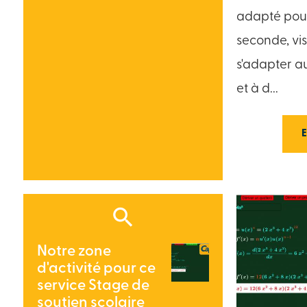
adapté pour
seconde, vis
s'adapter a
et à d...
Notre zone
d'activité pour ce
service Stage de
soutien scolaire