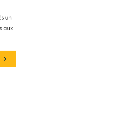
és un
as aux
S