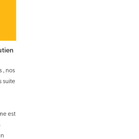
utien
, nos
 suite
me est
n
un