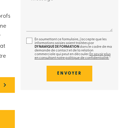
profs
une
r
En soumettant ce formulaire, j'accepte que les
informations saisies soient traitées par
rat
DYNAMIQUE DE FORMATION
dans le cadre de ma
demande de contact et de la relation
commerciale qui peut en découler.
En savoir plus
tre
en consultant notre politique de confidentialité.
*
S