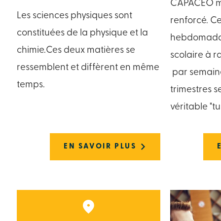
CAPACEO met
Les sciences physiques sont
renforcé. Ce
constituées de la physique et la
hebdomadai
chimie.Ces deux matières se
scolaire à r
ressemblent et diffèrent en même
par semaine
temps.
trimestres s
véritable "
EN SAVOIR PLUS