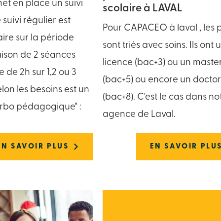
 en place un suivi
scolaire à LAVAL
 suivi régulier est
Pour CAPACEO à laval , les 
re sur la période
sont triés avec soins. Ils ont 
aison de 2 séances
licence (bac+3) ou un maste
 de 2h sur 1,2 ou 3
(bac+5) ou encore un docto
elon les besoins est un
(bac+8). C'est le cas dans no
turbo pédagogique" :
agence de Laval.
EN SAVOIR PLUS
EN SAVOIR PLU