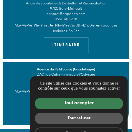
Angle des boulevards Destrellan et Réconciliation
97122 Baie-Mahault
contact@capaceo.com
05 90 60 89 28
Ma-Me-Ve : 9h-19h et Je : 14h-19h et Sa : 8h-12h30 et en vacances
scolaires : 8h-16h
ITINÉRAIRE
Agence du Petit Bourg (Guadeloupe)
ZAC 1 de Colin - Immeuble l'Odyssée
97170 Petit-Bourg
Ce site utilise des cookies et vous donne le
05 90 41 52 96
contrôle sur ceux que vous souhaitez activer
Ma-Me-Ve : 9h-19h et Je : 14h-19h et Sa : 8h-12h30 et en vacances
scolaires : 8h-16h
Tout accepter
ITINÉRAIRE
Tout refuser