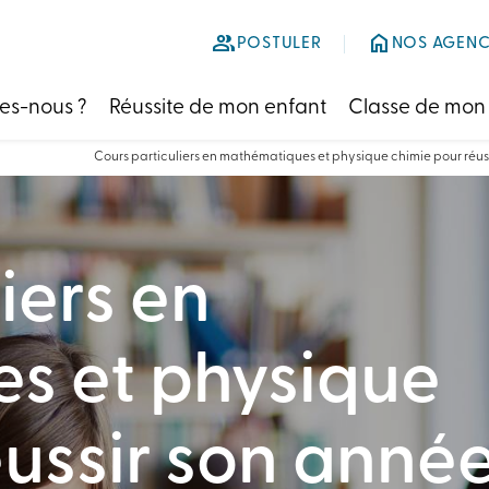
group
home
POSTULER
NOS AGENC
es-nous ?
Réussite de mon enfant
Classe de mon
Cours particuliers en mathématiques et physique chimie pour ré
iers en
s et physique
éussir son anné