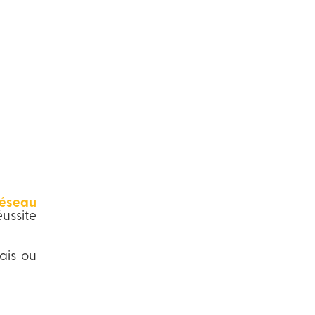
réseau
ussite
çais ou