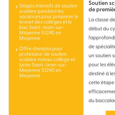
Soutien sc
Stages intensifs de soutien
de premiè
scolaire pendant les
vacances pour préparer le
La classe d
brevet des collèges et le
bac Saint-Jean-sur-
début du cyc
Mayenne 53240 en
l'approfond
Mayenne
de spéciali
Offre d'emploi pour
professeur de soutien
un soutien s
scolaire niveau collège et
pour les élè
lycée Saint-Jean-sur-
Mayenne 53240 en
destiné à l
Mayenne
cette étape 
efficacemen
du baccalaur