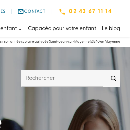
mail_outline
02 43 67 11 14
ES
CONTACT
 enfant
Capacéo pour votre enfant
Le blog
ussir son année scolaire au lycée Saint-Jean-sur-Mayenne 53240 en Mayenne
Rechercher
e