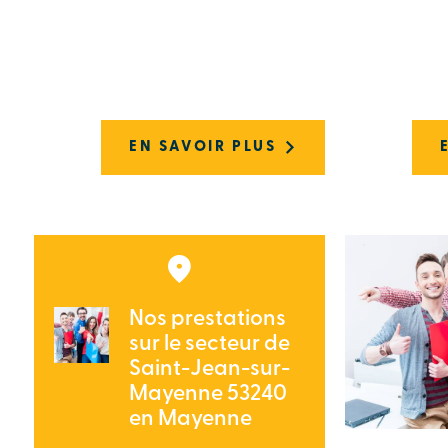
EN SAVOIR PLUS
Nos prestations
sur le secteur de
Saint-Jean-sur-
Mayenne 53240
en Mayenne