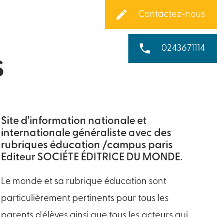
create
Contactez-nous
phone
0243671114
s
Site d'information nationale et
internationale généraliste avec des
rubriques éducation /campus paris
Editeur SOCIÉTE ÉDITRICE DU MONDE.
Le monde et sa rubrique éducation sont
particulièrement pertinents pour tous les
parents d'élèves ainsi que tous les acteurs qui