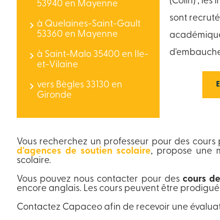
(Colin) , les
53940 en Mayenne
sont recruté
à Quelaines-Saint-Gault
53360 en Mayenne
académique 
d'embauche
à Saint-Malo 35400 en Ile-
et-Vilaine
vers Bègles 33130 en
Gironde
Vous recherchez un professeur pour des cours p
d'agences de soutien scolaire
, propose une 
scolaire.
Vous pouvez nous contacter pour des
cours de
encore anglais. Les cours peuvent être prodigué
Contactez Capaceo afin de recevoir une évaluat