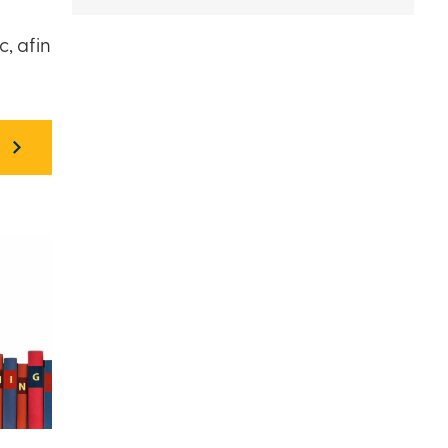
, afin
S