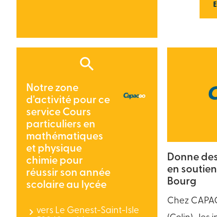
Notre zone
d'activité pour ce
service Cours
particuliers en
mathématiques
et physique
Donne des 
chimie pour
en soutien
réussir son année
Bourg
scolaire au lycée
Chez CAPAC
vers Le Genest-Saint-Isle