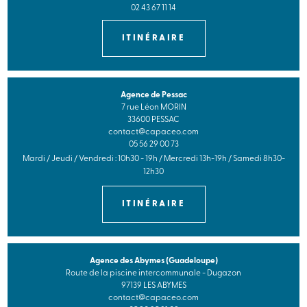
02 43 67 11 14
ITINÉRAIRE
Agence de Pessac
7 rue Léon MORIN
33600 PESSAC
contact@capaceo.com
05 56 29 00 73
Mardi / Jeudi / Vendredi : 10h30 - 19h / Mercredi 13h-19h / Samedi 8h30-
12h30
ITINÉRAIRE
Agence des Abymes (Guadeloupe)
Route de la piscine intercommunale - Dugazon
97139 LES ABYMES
contact@capaceo.com