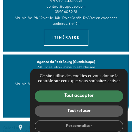
97122 Baie-Mahault
contact@capaceo.com
05 90 60 89 28
Ma-Me-Ve : 9h-19h et Je : 14h-19h et Sa : 8h-12h30 et en vacances
scolaires : 8h-16h
ITINÉRAIRE
Agence du Petit Bourg (Guadeloupe)
ZAC 1 de Colin - Immeuble l'Odyssée
97170 Petit-Bourg
Ce site utilise des cookies et vous donne le
05 90 41 52 96
contrôle sur ceux que vous souhaitez activer
Ma-Me-Ve : 9h-19h et Je : 14h-19h et Sa : 8h-12h30 et en vacances
scolaires : 8h-16h
Tout accepter
ITINÉRAIRE
Tout refuser
Personnaliser
place
mail
call
Guide Local
Informations complémentaires