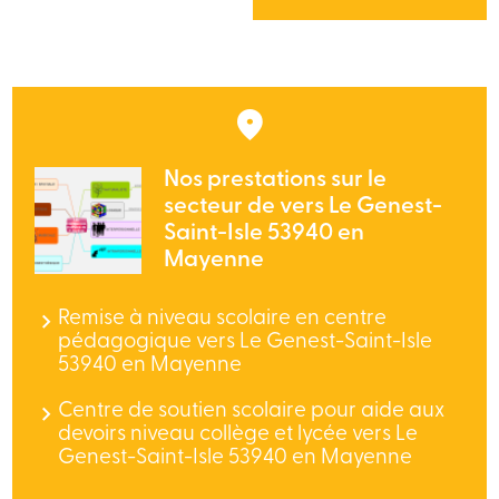
Nos prestations sur le
secteur de vers Le Genest-
Saint-Isle 53940 en
Mayenne
Remise à niveau scolaire en centre
pédagogique vers Le Genest-Saint-Isle
53940 en Mayenne
Centre de soutien scolaire pour aide aux
devoirs niveau collège et lycée vers Le
Genest-Saint-Isle 53940 en Mayenne