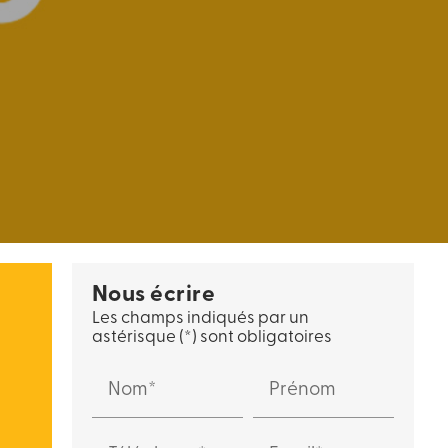
Nous écrire
Les champs indiqués par un
astérisque (*) sont obligatoires
Nom*
Prénom