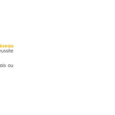
réseau
ussite
çais ou