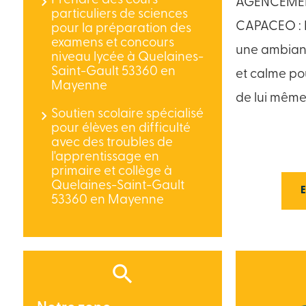
Prendre des cours
AGENCEMEN
particuliers de sciences
CAPACEO : L
pour la préparation des
examens et concours
une ambianc
niveau lycée à Quelaines-
Saint-Gault 53360 en
et calme po
Mayenne
de lui même
Soutien scolaire spécialisé
pour élèves en difficulté
avec des troubles de
l'apprentissage en
primaire et collège à
Quelaines-Saint-Gault
53360 en Mayenne