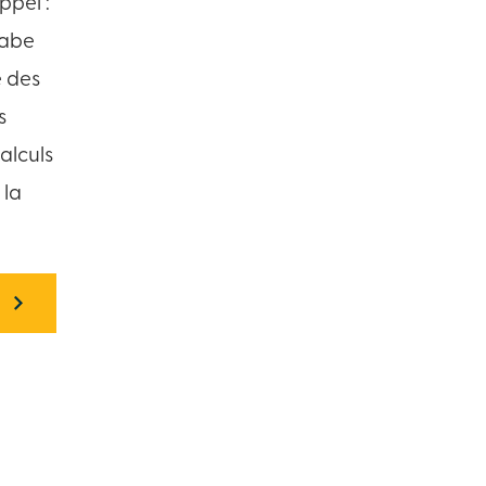
ppel :
rabe
e des
s
alculs
 la
S