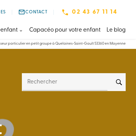
mail_outline
02 43 67 11 14
ES
CONTACT
 enfant
Capacéo pour votre enfant
Le blog
sseur particulier en petit groupe à Quelaines-Saint-Gault 53360 en Mayenne
Rechercher
t