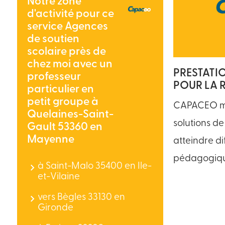
Notre zone
d'activité pour ce
service Agences
de soutien
scolaire près de
chez moi avec un
PRESTATI
professeur
POUR LA 
particulier en
petit groupe à
CAPACEO me
Quelaines-Saint-
solutions de
Gault 53360 en
Mayenne
atteindre di
pédagogiqu
à Saint-Malo 35400 en Ile-
et-Vilaine
vers Bègles 33130 en
Gironde