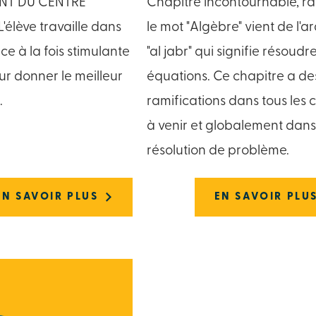
T DU CENTRE
Chapitre incontournable, ra
'élève travaille dans
le mot "Algèbre" vient de l'a
e à la fois stimulante
"al jabr" qui signifie résoudr
ur donner le meilleur
équations. Ce chapitre a de
.
ramifications dans tous les c
à venir et globalement dans
résolution de problème.
EN SAVOIR PLUS
EN SAVOIR PLU