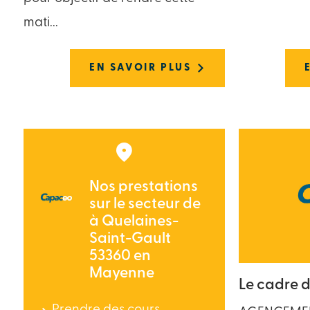
mati...
EN SAVOIR PLUS
Nos prestations
sur le secteur de
à Quelaines-
Saint-Gault
53360 en
Mayenne
Le cadre 